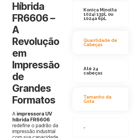
Híbrida
Konica Minolta
1024i 13pL ou
FR6606 –
1024a 6pL
A
Revolução
Quantidade de
Cabeças
em
Impressão
Até 24
cabeças
de
Grandes
Formatos
Tamanho da
Gota
A
impressora UV
híbrida FR6606
redefine o padrão da
-
impressão industrial
com sua capacidade