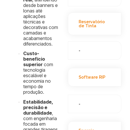
desde banners e
lonas até
aplicações
técnicas e
Reservatório
de Tinta
decorativas com
camadas e
acabamentos
diferenciados.
-
Custo-
benefício
superior
com
tecnologia
escalável e
Software RIP
economia no
tempo de
produção.
Estabilidade,
-
precisão e
durabilidade
,
com engenharia
focada em
grandes tiragens