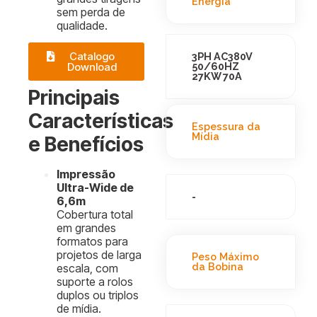
Energia
sem perda de
qualidade.
Catalogo
3PH AC380V
Download
50/60HZ
27KW 70A
Principais
Características
Espessura da
Mídia
e Benefícios
Impressão
Ultra-Wide de
-
6,6m
Cobertura total
em grandes
formatos para
projetos de larga
Peso Máximo
da Bobina
escala, com
suporte a rolos
duplos ou triplos
de mídia.