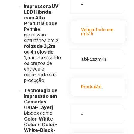
-
Impressora UV
LED Híbrida
com Alta
Produtividade
Permite
Velocidade em
m2/h
impressão
simultânea em
2
rolos de 3,2m
ou
4 rolos de
1,5m
, acelerando
até 127m²h
os prazos de
entrega e
otimizando sua
produção.
Produção
Tecnologia de
Impressão em
Camadas
(Dual-Layer)
Modos como
-
Color-White-
Color
e
Color-
White-Black-