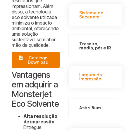
resultados que
impressionam. Além
disso, a tecnologia
Sistema de
Secagem
eco solvente utilizada
minimiza o impacto
ambiental, oferecendo
uma solução
sustentável sem abrir
Traseiro,
mão da qualidade.
média, pós e IR
Catalogo
Download
Vantagens
Largura da
Impressão
em adquirir a
Monsterjet
Eco Solvente
Até 1.80m
Alta resolução
de impressão
:
Entregue