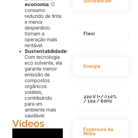
Software RIP
economia
: O
consumo
reduzido de tinta
e menor
desperdício
tornam a
Flexi
operação mais
rentável.
Sustentabilidade
:
Com tecnologia
eco solvente, ela
Energia
garante menor
emissão de
compostos
orgânicos
voláteis,
220 V (+/-) 10%
contribuindo
/ 10a / 60Hz
para um
ambiente mais
saudável.
Vídeos
Espessura da
Mídia