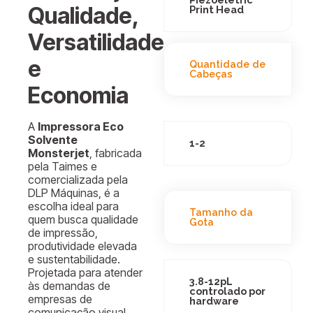
Qualidade,
Print Head
Versatilidade
e
Quantidade de
Cabeças
Economia
A
Impressora Eco
Solvente
1-2
Monsterjet
, fabricada
pela Taimes e
comercializada pela
DLP Máquinas, é a
escolha ideal para
Tamanho da
quem busca qualidade
Gota
de impressão,
produtividade elevada
e sustentabilidade.
Projetada para atender
3.8-12pL
às demandas de
controlado por
empresas de
hardware
comunicação visual,