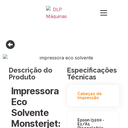
Descrição do
Especificações
Produto
Técnicas
Impressora
Cabeças de
Impressão
Eco
Solvente
Epson i3200 -
Monsterjet:
E1/A1
Piezoeletric