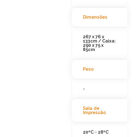
Dimensões
267 x 76 x
133cm / Caixa:
290 x 75 x
85cm
Peso
-
Sala de
Impressão
20ºC ~ 28ºC