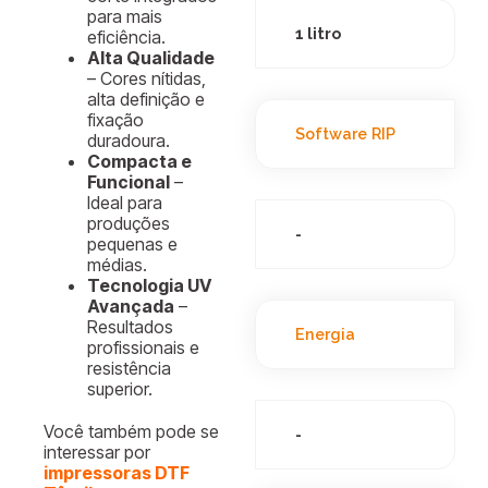
para mais
1 litro
eficiência.
Alta Qualidade
– Cores nítidas,
alta definição e
fixação
Software RIP
duradoura.
Compacta e
Funcional
–
Ideal para
produções
-
pequenas e
médias.
Tecnologia UV
Avançada
–
Resultados
Energia
profissionais e
resistência
superior.
Você também pode se
-
interessar por
impressoras DTF