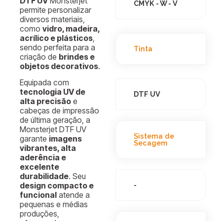
DTF UV
Monsterjet
CMYK - W - V
permite personalizar
diversos materiais,
como
vidro, madeira,
acrílico e plásticos
,
sendo perfeita para a
Tinta
criação de
brindes e
objetos decorativos
.
Equipada com
tecnologia UV de
DTF UV
alta precisão
e
cabeças de impressão
de última geração, a
Monsterjet DTF UV
Sistema de
garante
imagens
Secagem
vibrantes, alta
aderência e
excelente
durabilidade
. Seu
-
design compacto e
funcional
atende a
pequenas e médias
produções,