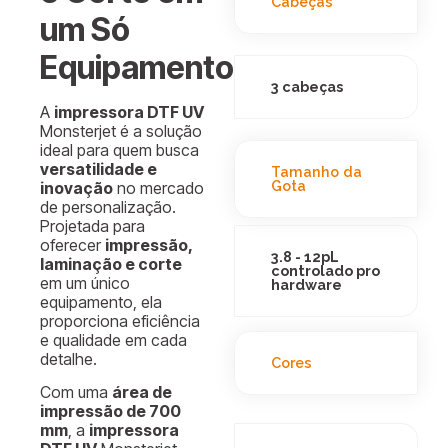
Cabeças
um Só
Equipamento
3 cabeças
A
impressora DTF UV
Monsterjet é a solução
ideal para quem busca
versatilidade e
Tamanho da
Gota
inovação
no mercado
de personalização.
Projetada para
oferecer
impressão,
3.8 - 12pL
laminação e corte
controlado pro
em um único
hardware
equipamento, ela
proporciona eficiência
e qualidade em cada
detalhe.
Cores
Com uma
área de
impressão de 700
mm
, a
impressora