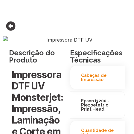
Descrição do
Especificações
Produto
Técnicas
Impressora
Cabeças de
Impressão
DTF UV
Monsterjet:
Epson i3200 -
Piezoeletric
Impressão,
Print Head
Laminação
e Corte em
Quantidade de